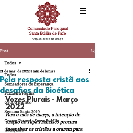
Comunidade Paroquial
Santa Eulália de Fafe
Arquidiocese de Braga
Post
Todos
21 de mar. de 2022
1 min de leitura
Todos
Pela resposta cristã aos
Semeadores de Esperança
desafios da Bioética
Primeira Página
Vozes Plurais - Março 
Grupo Bíblico
2022
Semana Santa 2019
Para o mês de março, a intenção de 
Centro Pastorla Santa Eulália
oração do Papa Francisco procura 
incentivar os cristãos a orarem para 
Catequese