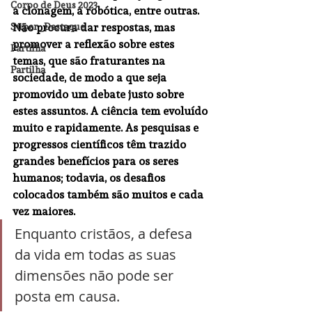
Corpo de Deus 2023
a clonagem, a robótica, entre outras. 
Super_Destaque
Não procura dar respostas, mas 
promover a reflexão sobre estes 
Partilha
temas, que são fraturantes na 
Partilha
sociedade, de modo a que seja 
promovido um debate justo sobre 
estes assuntos. A ciência tem evoluído 
muito e rapidamente. As pesquisas e 
progressos científicos têm trazido 
grandes benefícios para os seres 
humanos; todavia, os desafios 
colocados também são muitos e cada 
vez maiores. 
Enquanto cristãos, a defesa 
da vida em todas as suas 
dimensões não pode ser 
posta em causa. 