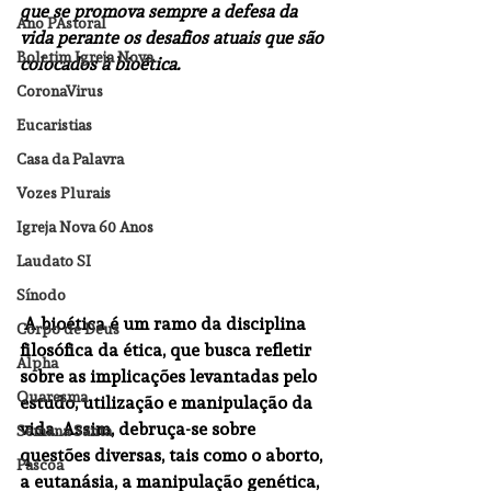
que se promova sempre a defesa da 
Ano PAstoral
vida perante os desafios atuais que são 
Boletim Igreja Nova
colocados à bioética.
CoronaVirus
Eucaristias
Casa da Palavra
Vozes Plurais
Igreja Nova 60 Anos
Laudato SI
Sínodo
 A bioética é um ramo da disciplina 
Corpo de Deus
filosófica da ética, que busca refletir 
Alpha
sobre as implicações levantadas pelo 
Quaresma
estudo, utilização e manipulação da 
vida. Assim, debruça-se sobre 
Semana Santa
questões diversas, tais como o aborto, 
Pascoa
a eutanásia, a manipulação genética, 