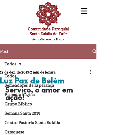
Comunidade Paroquial
Santa Eulália de Fafe
Arquidiocese de Braga
Post
Todos
12 de dez. de 2019
2 min de leitura
Todos
Luz Paz de Belém
Semeadores de Esperança
Serviço, o amor em 
Primeira Página
ação!
Grupo Bíblico
Semana Santa 2019
Centro Pastorla Santa Eulália
Catequese