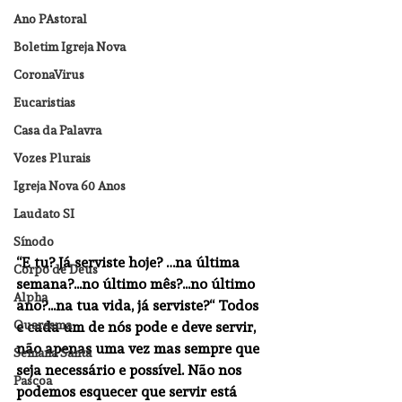
Ano PAstoral
Boletim Igreja Nova
CoronaVirus
Eucaristias
Casa da Palavra
Vozes Plurais
Igreja Nova 60 Anos
Laudato SI
Sínodo
“E tu? Já serviste hoje? …na última 
Corpo de Deus
semana?...no último mês?...no último 
Alpha
ano?...na tua vida, já serviste?“ Todos 
Quaresma
e cada um de nós pode e deve servir, 
não apenas uma vez mas sempre que 
Semana Santa
seja necessário e possível. Não nos 
Pascoa
podemos esquecer que servir está 