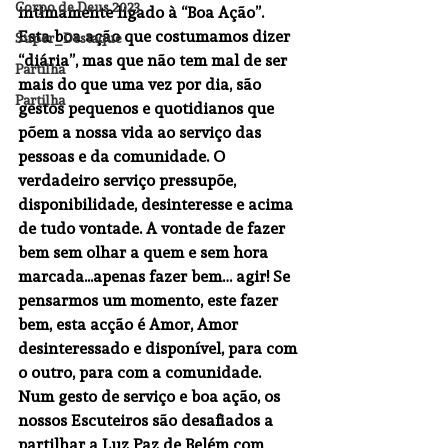
Corpo de Deus 2023
intimamente ligado à “Boa Ação”. 
Esta boa ação que costumamos dizer 
Super_Destaque
“diária”, mas que não tem mal de ser 
Partilha
mais do que uma vez por dia, são 
Partilha
gestos pequenos e quotidianos que 
põem a nossa vida ao serviço das 
pessoas e da comunidade. O 
verdadeiro serviço pressupõe, 
disponibilidade, desinteresse e acima 
de tudo vontade. A vontade de fazer 
bem sem olhar a quem e sem hora 
marcada...apenas fazer bem… agir! Se 
pensarmos um momento, este fazer 
bem, esta acção é Amor, Amor 
desinteressado e disponível, para com 
o outro, para com a comunidade. 
Num gesto de serviço e boa ação, os 
nossos Escuteiros são desafiados a 
partilhar a Luz Paz de Belém com 