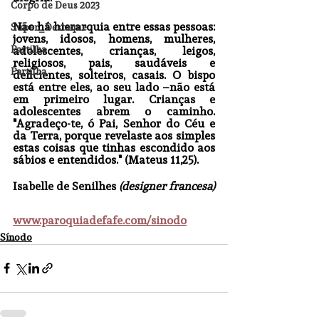
Corpo de Deus 2023
Não há hierarquia entre essas pessoas: 
Super_Destaque
jovens, idosos, homens, mulheres, 
Partilha
adolescentes, crianças, leigos, 
religiosos, pais, saudáveis e 
Partilha
deficientes, solteiros, casais. O bispo 
está entre eles, ao seu lado –não está 
em primeiro lugar. Crianças e 
adolescentes abrem o caminho. 
"Agradeço-te, ó Pai, Senhor do Céu e 
da Terra, porque revelaste aos simples 
estas coisas que tinhas escondido aos 
sábios e entendidos." (Mateus 11,25).
Isabelle de Senilhes
 (designer francesa)
www.paroquiadefafe.com/sinodo
Sínodo