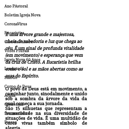
Ano PAstoral
Boletim Igreja Nova
CoronaVirus
Eucaristias
É uma árvore grande e majestosa, 
cheia de sabedoria e luz que chega ao 
Casa da Palavra
céu. É um sinal de profunda vitalidade 
Vozes Plurais
(em movimento) e esperança que vem 
Igreja Nova 60 Anos
da cruz de Cristo. A Eucaristia brilha 
como o sol e as mãos abertas como as 
Laudato SI
asas do Espírito.
Sínodo
Corpo de Deus
O povo de Deus está em movimento, a 
caminhar junto, sinodalmente e unido 
Alpha
sob a sombra da árvore da vida da 
qual começa a sua jornada.
Quaresma
São 15 silhuetas que representam a 
humanidade na sua diversidade de 
Semana Santa
situações de vida. É uma multidão de 
Pascoa
cores vivas também símbolo de 
alegria.