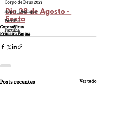
Corpo de Deus 2023
Dia 28 de Agosto - 
Super_Destaque
Sexta
Partilha
CoronaVirus
Partilha
Primeira Página
Posts recentes
Ver tudo