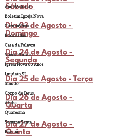
Sábado 
Ano PAstoral
Boletim Igreja Nova
Dia 23 de Agosto - 
CoronaVirus
Domingo 
Eucaristias
Casa da Palavra
Dia 24 de Agosto - 
Vozes Plurais
Segunda 
Igreja Nova 60 Anos
Laudato SI
Dia 25 de Agosto - Terça
Sínodo
Corpo de Deus
Dia 26 de Agosto - 
Alpha
Quarta
Quaresma
Semana Santa
Dia 27 de Agosto - 
Quinta 
Pascoa