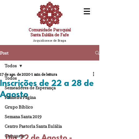
Comunidade Paroquial
Santa Eulália de Fafe
Arquidiocese de Braga
Post
Todos
17 de ago. de 2020
1 min de leitura
Todos
Inscrições de 22 a 28 de
Semeadores de Esperança
Agosto
Primeira Página
Grupo Bíblico
Semana Santa 2019
Centro Pastorla Santa Eulália
Catequese
Dia 22 de Agosto - 