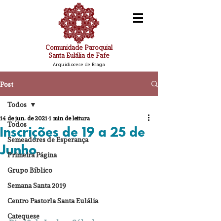
Comunidade Paroquial
Santa Eulália de Fafe
Arquidiocese de Braga
Post
Todos
14 de jun. de 2021
1 min de leitura
Todos
Inscrições de 19 a 25 de
Semeadores de Esperança
Junho
Primeira Página
Grupo Bíblico
Semana Santa 2019
Centro Pastorla Santa Eulália
Catequese