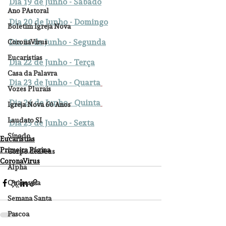
Dia 19 de Junho - Sábado
Ano PAstoral
Dia 20 de Junho - Domingo
Boletim Igreja Nova
Dia 21 de Junho - Segunda
CoronaVirus
Eucaristias
Dia 22 de Junho - Terça
Casa da Palavra
Dia 23 de Junho - Quarta
Vozes Plurais
Dia 24 de Junho - Quinta
Igreja Nova 60 Anos
Laudato SI
Dia 25 de Junho - Sexta
Sínodo
Eucaristias
Primeira Página
Corpo de Deus
CoronaVirus
Alpha
Quaresma
Semana Santa
Pascoa