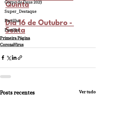
Corpo de Deus 2023
Quinta
Super_Destaque
Partilha
Dia 16 de Outubro - 
Sexta
Partilha
Primeira Página
CoronaVirus
Posts recentes
Ver tudo