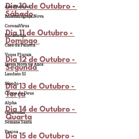
Dia 10 de Outubro - 
Ano PAstoral
Sábado 
Boletim Igreja Nova
CoronaVirus
Dia 11 de Outubro - 
Eucaristias
Domingo 
Casa da Palavra
Vozes Plurais
Dia 12 de Outubro - 
Igreja Nova 60 Anos
Segunda 
Laudato SI
Sínodo
Dia 13 de Outubro - 
Corpo de Deus
Terça
Alpha
Dia 14 de Outubro - 
Quaresma
Quarta
Semana Santa
Pascoa
Dia 15 de Outubro - 