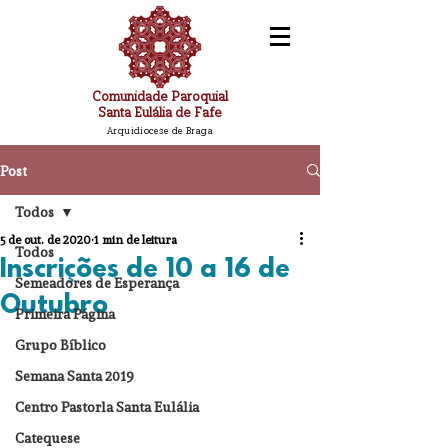
Comunidade Paroquial
Santa Eulália de Fafe
Arquidiocese de Braga
Post
Todos
5 de out. de 2020
1 min de leitura
Todos
Inscrições de 10 a 16 de
Semeadores de Esperança
Outubro
Primeira Página
Grupo Bíblico
Semana Santa 2019
Centro Pastorla Santa Eulália
Catequese