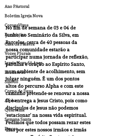
Ano PAstoral
Boletim Igreja Nova
CoronaVirus
No fim de semana de 03 e 04 de 
Eucaristias
junho, no Seminário da Silva, em 
Barcelos, cerca de 40 pessoas da 
Casa da Palavra
nossa comunidade estarão a 
Vozes Plurais
participar numa jornada de reflexão, 
Igreja Nova 60 Anos
partilha e oração ao Espírito Santo, 
num ambiente de acolhimento, sem 
Laudato SI
julgar ninguém. É um dos pontos 
Sínodo
altos do percurso Alpha e com este 
Corpo de Deus
caminho pretende-se renovar a nossa 
fé e entrega a Jesus Cristo, pois como 
Alpha
discípulos de Jesus não podemos 
Quaresma
‘estacionar’ na nossa vida espiritual. 
Semana Santa
Pedimos que todos possam rezar estes 
Pascoa
dias por estes nossos irmãos e irmãs 