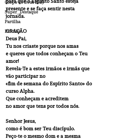
para que o Espírito Santo esteja 
Corpo de Deus 2023
presente e se faça sentir nesta 
Super_Destaque
jornada.
Partilha
ORAÇÃO
Partilha
Deus Pai,
Tu nos criaste porque nos amas
e queres que todos conheçam o Teu 
amor!
Revela-Te a estes irmãos e irmãs que 
vão participar no
«fim de semana do Espírito Santo» do 
curso Alpha.
Que conheçam e acreditem
no amor que tens por todos nós.
Senhor Jesus,
como é bom ser Teu discípulo.
Peço-te o mesmo dom e a mesma 