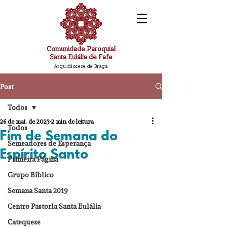
Comunidade Paroquial
Santa Eulália de Fafe
Arquidiocese de Braga
Post
Todos
26 de mai. de 2023
2 min de leitura
Todos
Fim de Semana do
Semeadores de Esperança
Espírito Santo
Primeira Página
Grupo Bíblico
Semana Santa 2019
Centro Pastorla Santa Eulália
Catequese