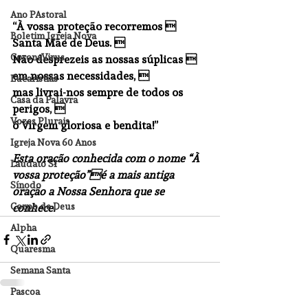
Ano PAstoral
“À vossa proteção recorremos 
Boletim Igreja Nova
Santa Mãe de Deus. 
CoronaVirus
Não desprezeis as nossas súplicas 
em nossas necessidades, 
Eucaristias
mas livrai-nos sempre de todos os 
Casa da Palavra
perigos, 
Vozes Plurais
ó Virgem gloriosa e bendita!”
Igreja Nova 60 Anos
Esta oração conhecida com o nome “À 
Laudato SI
vossa proteção”é a mais antiga 
Sínodo
oração a Nossa Senhora que se 
Corpo de Deus
conhece.
Alpha
Quaresma
Semana Santa
Pascoa