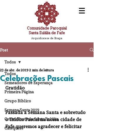
Comunidade Paroquial
Santa Eulália de Fafe
Arquidiocese de Braga
Post
Todos
23 de abr. de 2019
2 min de leitura
Todos
Celebrações Pascais
Semeadores de Esperança
Gratidão
Primeira Página
Grupo Bíblico
Semana Santa 2019
Passada a Semana Santa e sobretudo 
Centro Pastorla Santa Eulália
o Tríduo Pascal na nossa cidade de 
Fafe queremos agradecer e felicitar 
Catequese