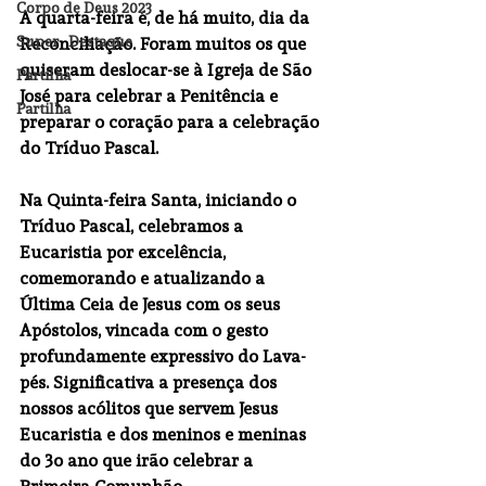
Corpo de Deus 2023
A 
quarta-feira
 é, de há muito, dia da 
Super_Destaque
Reconciliação. Foram muitos os que 
quiseram deslocar-se à Igreja de São 
Partilha
José para celebrar a Penitência e 
Partilha
preparar o coração para a celebração 
do Tríduo Pascal.
Na 
Quinta-feira Santa
, iniciando o 
Tríduo Pascal, celebramos a 
Eucaristia por excelência, 
comemorando e atualizando a 
Última Ceia de Jesus com os seus 
Apóstolos, vincada com o gesto 
profundamente expressivo do Lava-
pés. Significativa a presença dos 
nossos acólitos que servem Jesus 
Eucaristia e dos meninos e meninas 
do 3o ano que irão celebrar a 
Primeira Comunhão. 