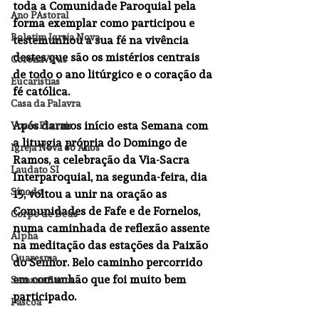
toda a Comunidade Paroquial pela 
Ano PAstoral
forma exemplar como participou e 
Boletim Igreja Nova
testemunhou a sua fé na vivência 
destes que são os mistérios centrais 
CoronaVirus
de todo o ano litúrgico e o coração da 
Eucaristias
fé católica.
Casa da Palavra
Após darmos início esta Semana com 
Vozes Plurais
a liturgia própria do 
Domingo de 
Igreja Nova 60 Anos
Ramos
, a celebração da 
Via-Sacra 
Laudato SI
Interparoquial
, na segunda-feira, dia 
Sínodo
15, voltou a unir na oração as 
Comunidades de Fafe e de Fornelos, 
Corpo de Deus
numa caminhada de reflexão assente 
Alpha
na meditação das estações da Paixão 
Quaresma
do Senhor. Belo caminho percorrido 
em comunhão que foi muito bem 
Semana Santa
participado.
Pascoa