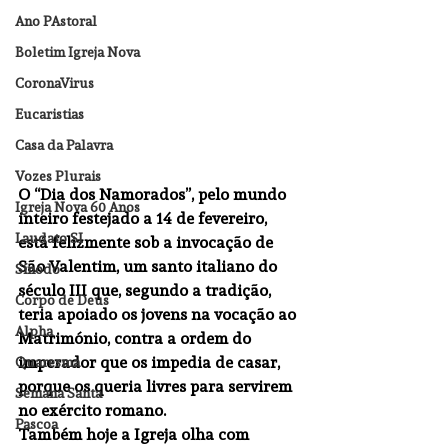
Ano PAstoral
Boletim Igreja Nova
CoronaVirus
Eucaristias
Casa da Palavra
Vozes Plurais
O “Dia dos Namorados”, pelo mundo 
Igreja Nova 60 Anos
inteiro festejado a 14 de fevereiro, 
Laudato SI
está felizmente sob a invocação de 
São Valentim, um santo italiano do 
Sínodo
século III que, segundo a tradição, 
Corpo de Deus
teria apoiado os jovens na vocação ao 
Alpha
Matrimónio, contra a ordem do 
imperador que os impedia de casar, 
Quaresma
porque os queria livres para servirem 
Semana Santa
no exército romano.
Pascoa
Também hoje a Igreja olha com 