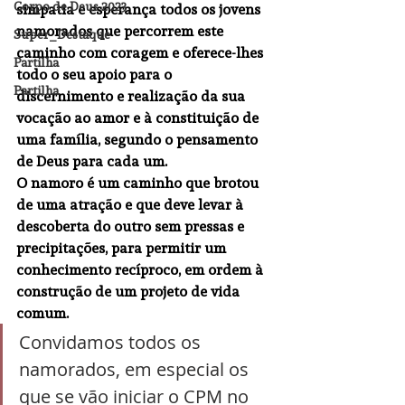
Corpo de Deus 2023
simpatia e esperança todos os jovens 
namorados que percorrem este 
Super_Destaque
caminho com coragem e oferece-lhes 
Partilha
todo o seu apoio para o 
Partilha
discernimento e realização da sua 
vocação ao amor e à constituição de 
uma família, segundo o pensamento 
de Deus para cada um.
O namoro é um caminho que brotou 
de uma atração e que deve levar à 
descoberta do outro sem pressas e 
precipitações, para permitir um 
conhecimento recíproco, em ordem à 
construção de um projeto de vida 
comum.
Convidamos todos os 
namorados, em especial os 
que se vão iniciar o CPM no 