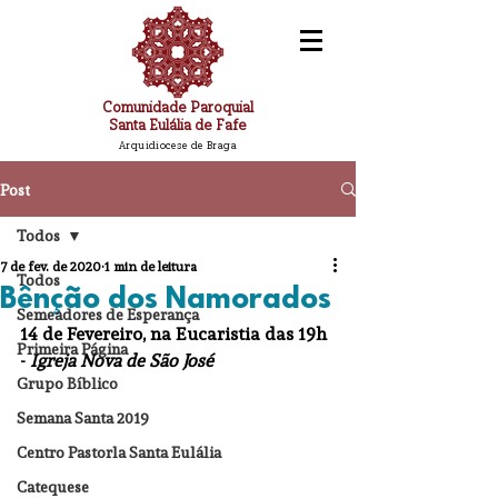
Comunidade Paroquial
Santa Eulália de Fafe
Arquidiocese de Braga
Post
Todos
7 de fev. de 2020
1 min de leitura
Todos
Bênção dos Namorados
Semeadores de Esperança
14 de Fevereiro, na Eucaristia das 19h 
Primeira Página
- 
Igreja Nova de São José
Grupo Bíblico
Semana Santa 2019
Centro Pastorla Santa Eulália
Catequese